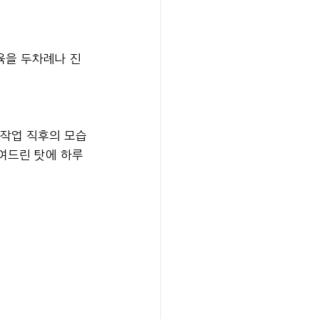
육을 두차례나 진
 작업 직후의 모습
여드린 탓에 하루