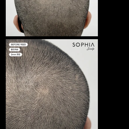
마, 정수리,
강
밀도보강
강
김
김
남
등 작품 사
남
포
포
예
진들을 공
수
예
수
약
개합니다.
강