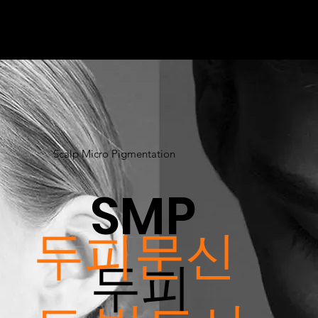
Scalp Micro Pigmentation
SMP
두피문신
두피