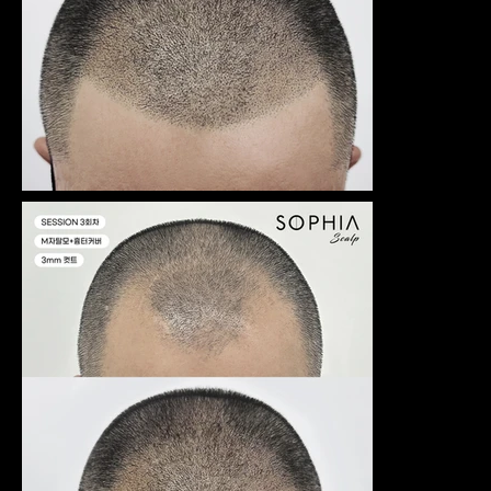
넣는 페더
링기법 전
문가예요.
이 기술 하
나를 배우