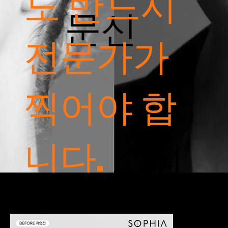
도 반드시
문신
전문가가
찍어야 합
니다.
소피
아브로우