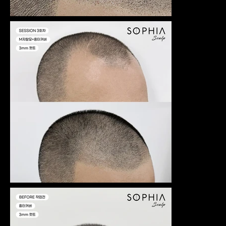
번짐에 대
한 이해도
가 높을 수
밖에 없어
요.
번지지