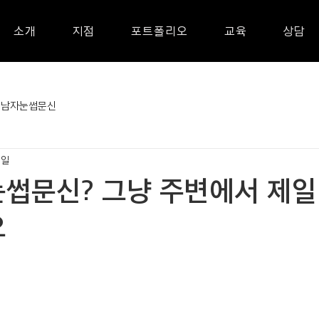
소개
지점
포트폴리오
교육
상담
남자눈썹문신
8일
썹문신? 그냥 주변에서 제일
요