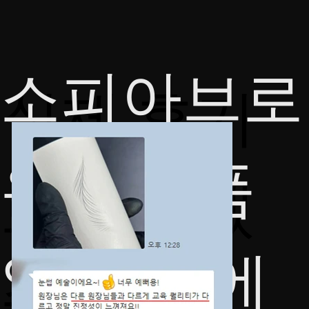
​소피아브로
​​실제 후기
우가 명품
로 답하겠
일 수 밖에
습니다.