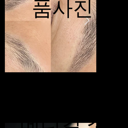
품사진
Softlip
메디컬 소