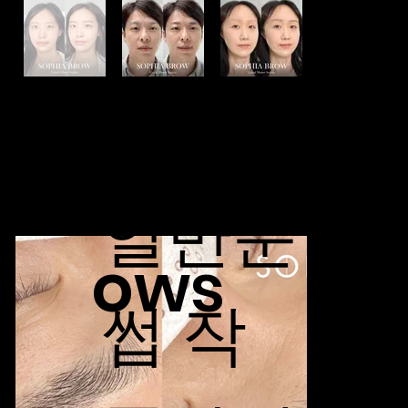
Eyebr
일반눈
ows
썹 작