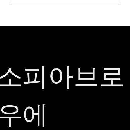
김포남자눈썹문신? 이 글 하나로 정리해 드립니
다.
소피아브로
우에