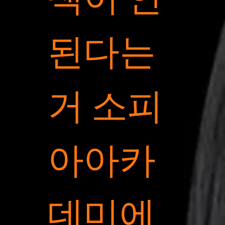
된다는
거 소피
아아카
데미에