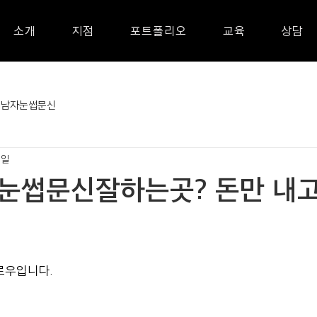
소개
지점
포트폴리오
교육
상담
남자눈썹문신
7일
남눈썹문신잘하는곳? 돈만 내고
로우입니다.