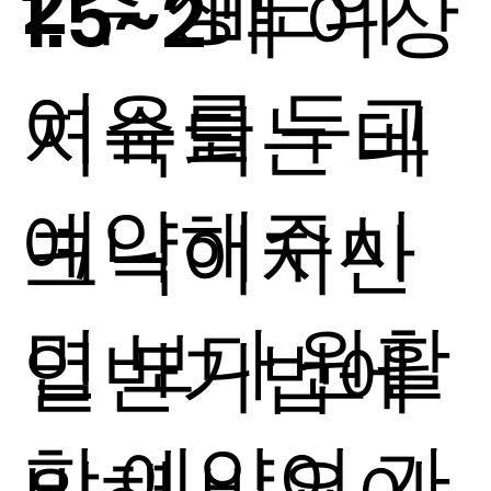
2주 정도의
1.5~2배 이상
여유를 두고
지속되는 테
예약해주시
크닉이지만
면 보다 원활
일반기법에
한 예약이 가