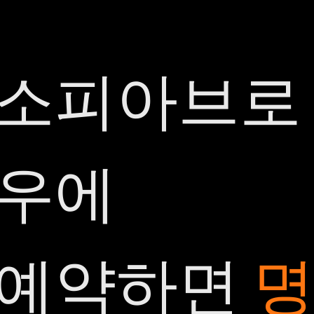
소피아브로
우에
예약하면