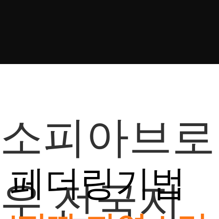
소피아브로
페더링기법
우 전국지