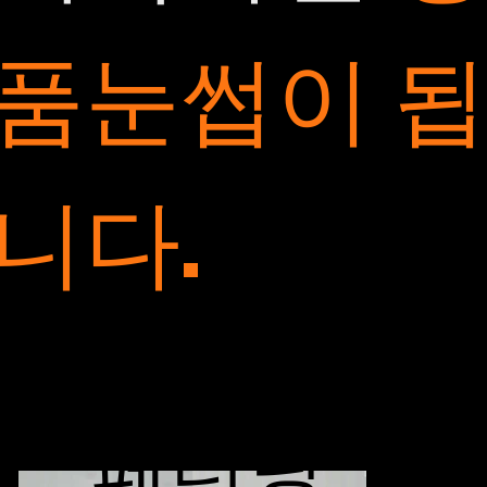
품눈썹이 
니다.
Hairstrokes
페더링