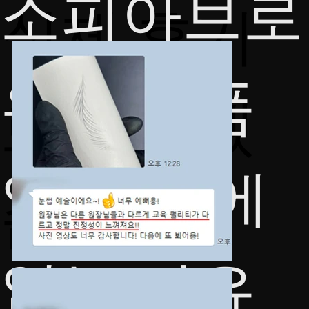
​소피아브로
​​실제 후기
우가 명품
로 답하겠
일 수 밖에
습니다.
없는 이유