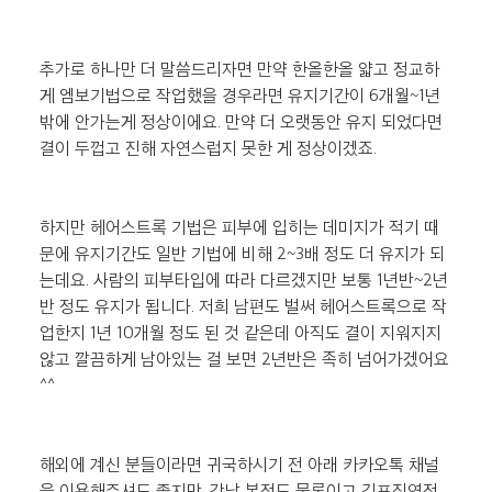
추가로 하나만 더 말씀드리자면 만약 한올한올 얇고 정교하
게 엠보기법으로 작업했을 경우라면 유지기간이 6개월~1년 
밖에 안가는게 정상이에요. 만약 더 오랫동안 유지 되었다면 
결이 두껍고 진해 자연스럽지 못한 게 정상이겠죠.
하지만 헤어스트록 기법은 피부에 입히는 데미지가 적기 때
문에 유지기간도 일반 기법에 비해 2~3배 정도 더 유지가 되
는데요. 사람의 피부타입에 따라 다르겠지만 보통 1년반~2년
반 정도 유지가 됩니다. 저희 남편도 벌써 헤어스트록으로 작
업한지 1년 10개월 정도 된 것 같은데 아직도 결이 지워지지 
않고 깔끔하게 남아있는 걸 보면 2년반은 족히 넘어가겠어요
^^
해외에 계신 분들이라면 귀국하시기 전 아래 카카오톡 채널
을 이용해주셔도 좋지만, 강남 본점도 물론이고 김포직영점 