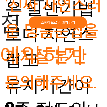
'진짜 자연스러
은 일반기법
점
운 명품눈썹을
소피아브로우 예약하기
보다 자연스
예약하기
가지실 분'만
럽고
문의해주세요.
유지기간이