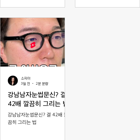
소피아
3일 전
2분 분량
강남남자눈썹문신? 결
42배 깔끔히 그리는 법
강남남자눈썹문신? 결 42배 깔
끔히 그리는 법