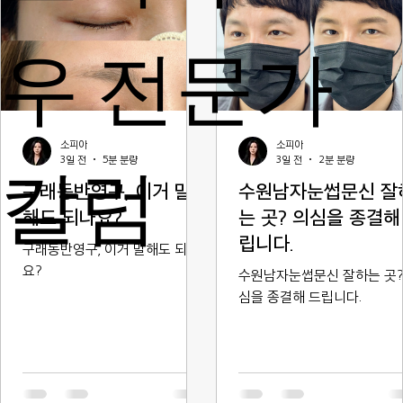
우 전문가
소피아
소피아
칼럼
3일 전
5분 분량
3일 전
2분 분량
구래동반영구, 이거 말
수원남자눈썹문신 잘
해도 되나요?
는 곳? 의심을 종결해
립니다.
구래동반영구, 이거 말해도 되나
요?
수원남자눈썹문신 잘하는 곳?
심을 종결해 드립니다.