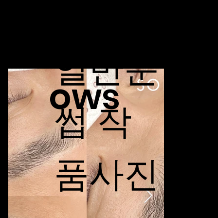
Eyebr
일반눈
ows
썹 작
품사진