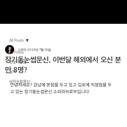
All Posts
소피아
2024년 7월 18일
All Posts
장기동눈썹문신, 이번달 해외에서 오신 분
전문가칼럼
만 8명?
남자
남자눈썹문신
안녕하세요? 강남에 본점을 두고 있고 김포에 직영점을 두
고 있는 장기동눈썹문신 소피아브로우입니다.