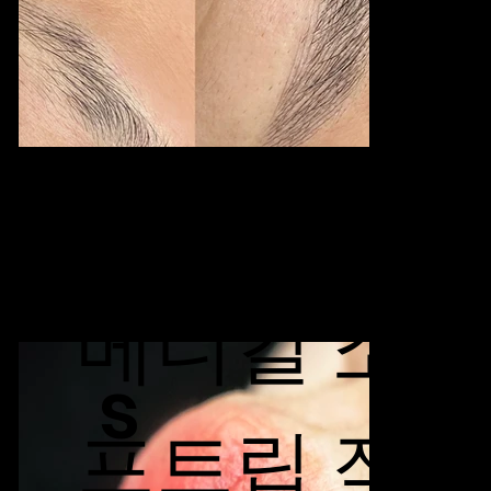
Softlip
메디컬 소
s
프트립 작