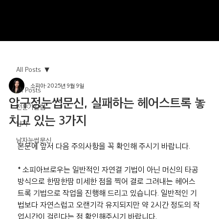
All Posts
소피아
2025년 9월 9일
All Posts
압구정눈썹문신, 실패하는 헤어스트록 놓
전문가칼럼
치고 있는 3가지
남자
남자눈썹문신
본문에 앞서 다음 주의사항을 꼭 확인해 주시기 바랍니다.
* 소피아브로우는 일반적인 자연결 기법이 아닌 머신의 타공
방식으로 한땀한땀 미세한 점을 찍어 결로 그려내는 헤어스
트록 기법으로 작업을 진행해 드리고 있습니다. 일반적인 기
법보다 자연스럽고 오랜기각 유지되지만 약 2시간 정도의 작
업시간이 걸린다는 점 확인해주시기 바랍니다.