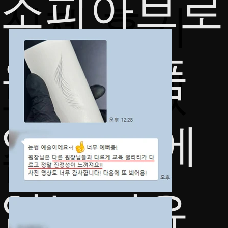
​소피아브로
​​실제 후기
우가 명품
로 답하겠
일 수 밖에
습니다.
없는 이유