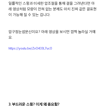
일률적인 스윙과 미세한 압조절을 통해 결을 그려낸다면 아
래 영상처럼 모량이 전혀 없는 분께도 마치 진짜 같은 결표현
이 가능해 질 수 있는 겁니다.
압구정눈썹문신이요? 아래 영상을 보시면 깜짝 놀라실 거예
요.
https://youtu.be/ZvO433L7uc0
3. 부드러운 스윙? 이게 왜 중요함?