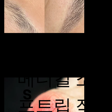
Softlip
메디컬 소
s
프트립 작