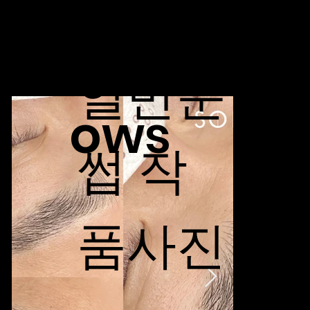
Eyebr
일반눈
ows
썹 작
품사진