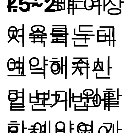
2주 정도의
1.5~2배 이상
여유를 두고
지속되는 테
예약해주시
크닉이지만
면 보다 원활
일반기법에
한 예약이 가
비해 비용이