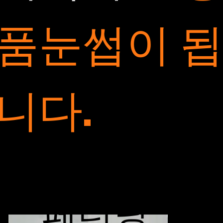
품눈썹이 
니다.
Hairstrokes
페더링