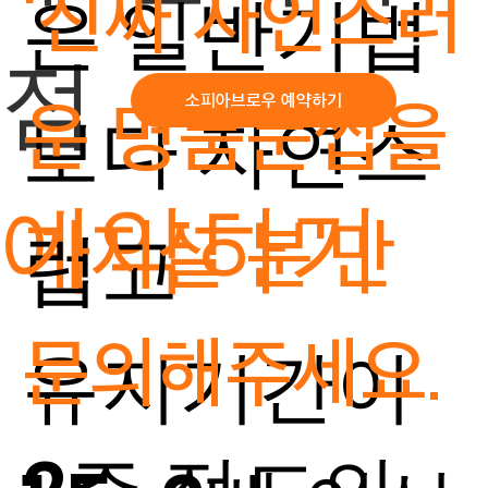
'진짜 자연스러
은 일반기법
점
운 명품눈썹을
소피아브로우 예약하기
보다 자연스
예약하기
가지실 분'만
럽고
문의해주세요.
유지기간이