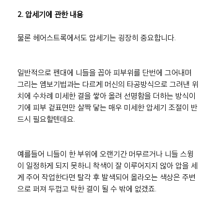
2. 압세기에 관한 내용
물론 헤어스트록에서도 압세기는 굉장히 중요합니다.
일반적으로 펜대에 니들을 꼽아 피부위를 단번에 그어내며 
그리는 엠보기법과는 다르게 머신의 타공방식으로 그려낸 위
치에 수차례 미세한 결을 쌓아 올려 선명함을 더하는 방식이
기에 피부 겉표면만 살짝 닿는 매우 미세한 압세기 조절이 반
드시 필요할텐데요.
예를들어 니들이 한 부위에 오랜기간 머무르거나 니들 스윙
이 일정하게 되지 못하니 착색이 잘 이루어지지 않아 압을 세
게 주어 작업한다면 탈각 후 발색되어 올라오는 색상은 주변
으로 퍼져 두껍고 탁한 결이 될 수 밖에 없겠죠.