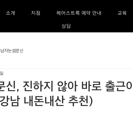
소개
지점
헤어스트록 예약 안내
교육
상담
남자눈썹문신
2일
문신, 진하지 않아 바로 출근
(강남 내돈내산 추천)