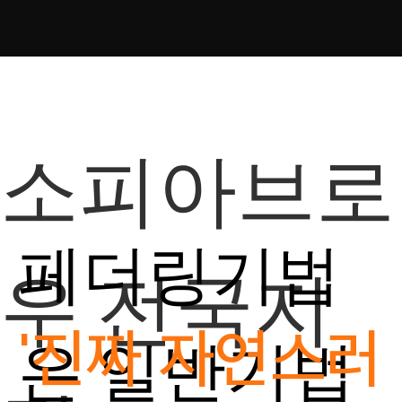
소피아브로
페더링기법
우 전국지
'진짜 자연스러
은 일반기법