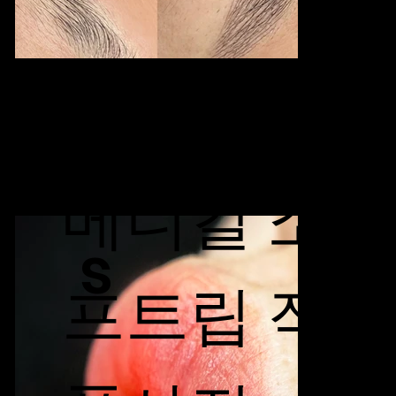
Softlip
메디컬 소
s
프트립 작