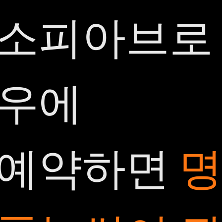
소피아브로
우에
예약하면