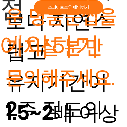
점
운 명품눈썹을
소피아브로우 예약하기
보다 자연스
예약하기
가지실 분'만
럽고
문의해주세요.
유지기간이
2주 정도의
1.5~2배 이상