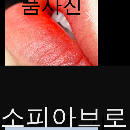
품사진
​소피아브로
​​실제 후기