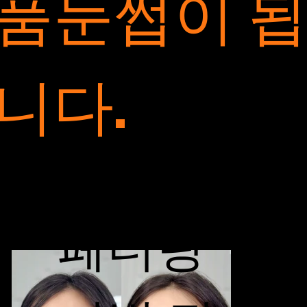
품눈썹이 
니다.
Hairstrokes
페더링