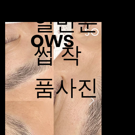
Eyebr
일반눈
ows
썹 작
품사진