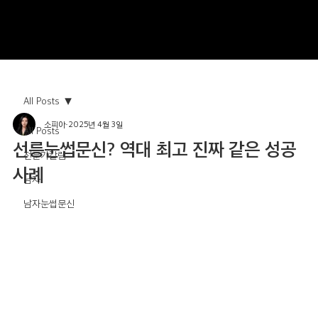
All Posts
소피아
2025년 4월 3일
All Posts
선릉눈썹문신? 역대 최고 진짜 같은 성공
전문가칼럼
사례
남자
남자눈썹문신