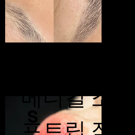
Softlip
메디컬 소
s
프트립 작