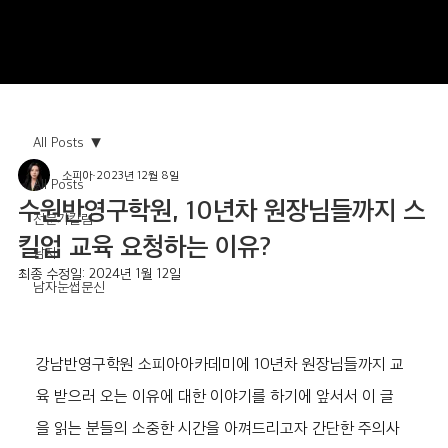
All Posts
소피아
2023년 12월 8일
All Posts
수원반영구학원, 10년차 원장님들까지 스
전문가칼럼
킬업 교육 요청하는 이유?
남자
최종 수정일:
2024년 1월 12일
남자눈썹문신
강남반영구학원 소피아아카데미에 10년차 원장님들까지 교
육 받으러 오는 이유에 대한 이야기를 하기에 앞서서 이 글
을 읽는 분들의 소중한 시간을 아껴드리고자 간단한 주의사