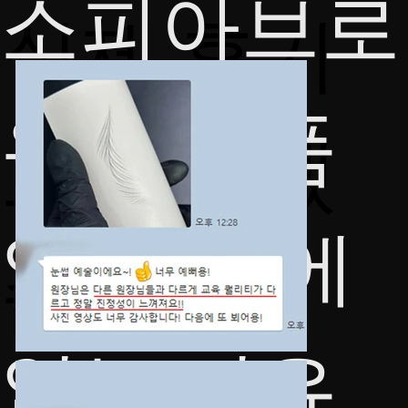
​소피아브로
​​실제 후기
우가 명품
로 답하겠
일 수 밖에
습니다.
없는 이유