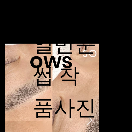
Eyebr
일반눈
ows
썹 작
품사진