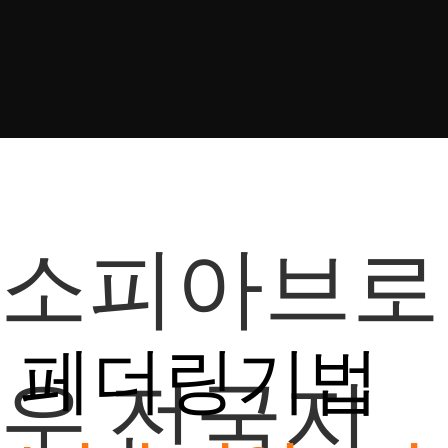
소피아브로
페더링기법
우 전국지