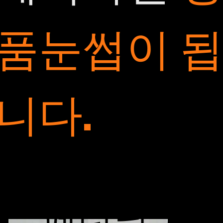
품눈썹이 
니다.
Hairstrokes
페더링